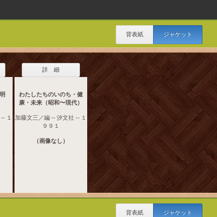
背表紙
ジャケット
詳 細
明
わたしたちのいのち・健
康・未来（昭和〜現代）
-- １
加藤文三／編 -- 汐文社 -- １
９９１
（画像なし）
背表紙
ジャケット