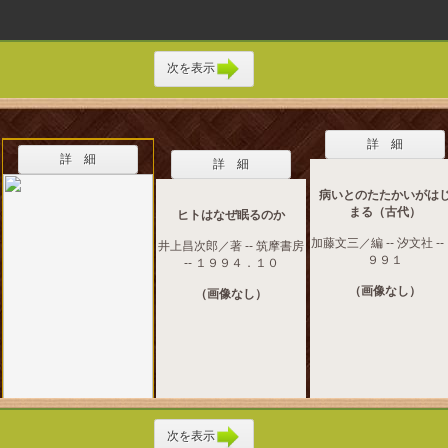
次を表示
詳 細
詳 細
詳 細
病いとのたたかいがは
まる（古代）
ヒトはなぜ眠るのか
加藤文三／編 -- 汐文社 --
井上昌次郎／著 -- 筑摩書房
９９１
-- １９９４．１０
（画像なし）
（画像なし）
次を表示