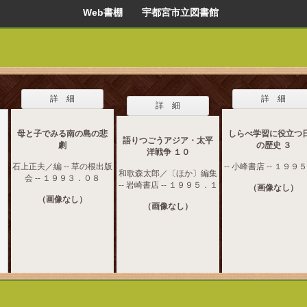
Web書棚 宇都宮市立図書館
詳 細
詳 細
詳 細
母と子でみる南の島の悲
しらべ学習に役立つ
語りつごうアジア・太平
劇
の歴史 ３
洋戦争 １０
石上正夫／編 -- 草の根出版
-- 小峰書店 -- １９９
和歌森太郎／〔ほか〕編集
会 -- １９９３．０８
-- 岩崎書店 -- １９９５．１
（画像なし）
（画像なし）
（画像なし）