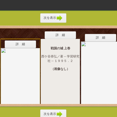
次を表示
詳 細
詳 細
詳 細
戦国の城 上巻
西ケ谷恭弘／著 -- 学習研究
社 -- １９９５．２
（画像なし）
次を表示