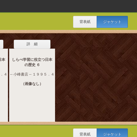
背表紙
ジャケット
詳 細
日本
しらべ学習に役立つ日本
の歴史 ６
５．４
-- 小峰書店 -- １９９５．４
（画像なし）
背表紙
ジャケット