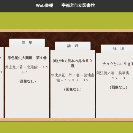
Web書棚 宇都宮市立図書館
詳 細
詳 細
詳 細
巻
原色昆虫大圖鑑 第１巻
滅びゆく日本の昆虫５０
チョウと共に生き
種
井上寛／著 -- 北隆館 -- １９
 １
８１．
阿江茂／著 -- 裳華房 -
朝比奈正二郎／著 -- 築地書
９７．３
館 -- １９９３．０２
（画像なし）
（画像なし）
（画像なし）