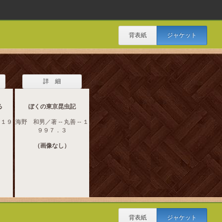
背表紙
ジャケット
詳 細
る
ぼくの東京昆虫記
- １９
海野 和男／著 -- 丸善 -- １
９９７．３
（画像なし）
背表紙
ジャケット