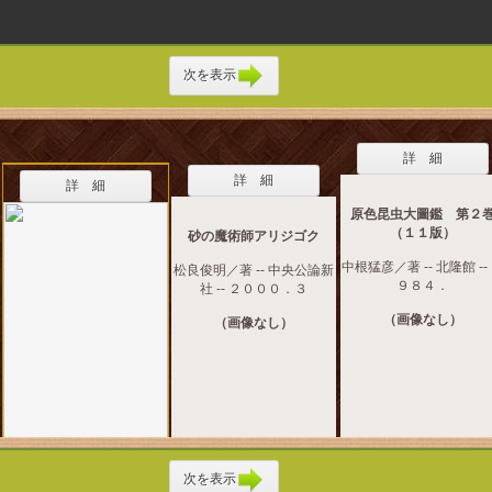
次を表示
詳 細
詳 細
詳 細
原色昆虫大圖鑑 第２
（１１版）
砂の魔術師アリジゴク
中根猛彦／著 -- 北隆館 --
松良俊明／著 -- 中央公論新
９８４．
社 -- ２０００．３
（画像なし）
（画像なし）
次を表示