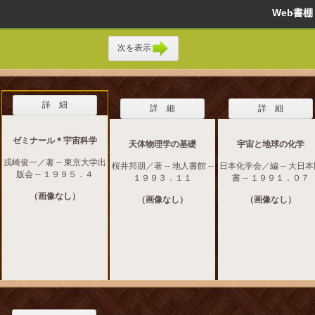
Web書
次を表示
詳 細
詳 細
詳 細
ゼミナール＊宇宙科学
天体物理学の基礎
宇宙と地球の化学
戎崎俊一／著 -- 東京大学出
桜井邦朋／著 -- 地人書館 --
日本化学会／編 -- 大日
版会 -- １９９５．４
１９９３．１１
書 -- １９９１．０７
（画像なし）
（画像なし）
（画像なし）