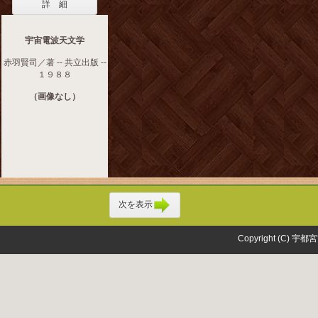
詳 細
宇宙電波天文学
赤羽賢司／著 -- 共立出版 --
１９８８
（画像なし）
次を表示
Copyright (C) 宇都宮